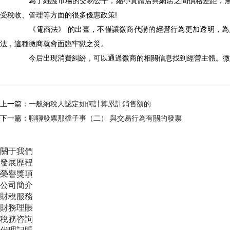
為了維護市場的交易公平，縮小實體店與網店之間價格差距，無論
受稅收、管理等方面的很多優惠政策!
《電商法》 的出臺，不僅讓微商代購的經營行為更加透明，為后
法，這種微商就會面臨牢獄之災。
今后出現消費糾紛，可以通過微商的相關信息找到經營主體。微商
上一篇：
一般納稅人認定如何計算累計銷售額的
下一篇：
聊聊發票那檔子事（二） 與交易行為有關的發票
關于我們
發展歷程
榮譽獎項
公司簡介
財稅服務
財務理賬
稅務咨詢