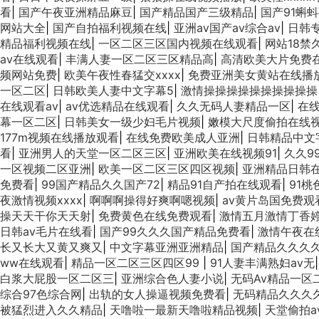
看
|
国产午夜亚洲精品麻豆
|
国产精品国产三级精品
|
国产91蝌
网站大全
|
国产自拍福利视频在线
|
亚洲aⅴ国产av综合av
|
日韩
精品福利视频在线
|
一区二区三区国内视频在线观看
|
网站18禁
av在线观看
|
丰满人妻一区二区三区精品高
|
高清欧美大片免费
频网站免费
|
欧美午夜性春猛交xxxx
|
免费亚洲美女黄站在线播
一区二区
|
日韩欧美人妻中文字幕5
|
激情操操操操操操操操操操
在线观看av
|
av优选精品在线观看
|
久久无码人妻精品一区
|
在
幕一区二区
|
日韩美女一级少妇毛片视频
|
嫩模大尺度偷拍在线
177m视频在线播放观看
|
在线免费欧美成人亚洲
|
日韩精品中文
看
|
亚洲男人的天堂一区二区三区
|
亚洲欧美在线视频91
|
久久9
一区视频二区亚洲
|
欧美一区二区三区四区视频
|
亚洲精品日韩
免费看
|
99国产精品久久国产72
|
精品91自产拍在线观看
|
91
夜激情视频xxxx
|
啊啊啊操得好爽啊嗯视频
|
av黄片岛国免费观
操天天干你天天射
|
免费黄色在线免费观看
|
激情五月激情丁香
日韩av毛片在线看
|
国产99久久久国产精品免费看
|
激情午夜在
长又长大又黄又爽又
|
中文字幕亚洲亚洲精品
|
国产精品久久久
ww在线观看
|
精品一区二区三区四区99
|
91人妻丰满熟妇aⅴ无
白浆大屁股一区二区三
|
亚洲综合色人妻小说
|
无码Av精品一区
综合97色综合网
|
出轨的女人操逼视频免费看
|
无码精品久久久
被猛烈进入久久精品
|
天噜啦一最新天噜啦精品视频
|
天堂偷拍a