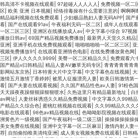
韩高清不卡视频在线观看
|
97超碰人人人人人
|
免费视频一区二
区
|
欧美 亚洲 日本视频
|
经络排毒操有什么需要注意的
|
啊啊啊
精品福利视频在线免费观看
|
少妇极品熟妇人妻无码APP
|
国产
看
|
国产在线观看91av
|
午夜福利无码一区二区
|
成年人在线观
一区二区三区
|
亚洲区在线播放成人av
|
中文字幕小综合 97视频
播放日韩av
|
69国产精品视频免费播放
|
最新男人天堂久久精品
亚洲
|
亚洲手机在线免费视频观看
|
啪啪啪啪啪一区二区三区
|
亚
视频免费播放91
|
在线观看亚洲情色电影
|
在线免费播放黄色网
|
三区
|
伊人久久久久9999
|
美臀一区二区精品久久
|
免费观看六
国产精品v曰韩精品
|
精品人妻AV嫩草无码专区
|
青青青青青青
影网站东京热
|
日本特黄大片中文字幕
|
中文字幕色在线视频
|
大
激情五月激情丁香婷婷
|
被黑人征服漂亮人妻
|
欧美日韩激情第
看
|
国产夫妻在线观看视频
|
久久国产精品性色aⅴ人妻
|
91粉色
天天躁夜夜躁狠狠躁狠狠喷水
|
久热这里只有精品最新地址
|
白
av网址
|
人妻丝袜诱惑久久精品免费视频
|
中文字幕久久99精品
产精品久久综合色
|
蜜桃红桃视频在线观看
|
久久99精品久久久
电影在线观看
|
98色av精品视频在线
|
色呦呦影院视频在线观看
洲黄色片一级视频
|
国产午夜福利一级二级三级
|
操操操操操操
美女免费在线视频
|
亚洲中文字幕一区二区麻豆
|
激情内射人妻
荐
|
自拍偷拍唯美清纯亚洲
|
成人美女视频免费在线观看
|
日韩精