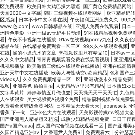
区免费观看
|
欧美日韩大鸡巴操大黑逼
|
国产黄色免费精品网站
|
天堂2020中文字幕
|
韩国三级视频在线观看网站
|
欧亚精品码1
区,视频
|
日本不卡中文字幕在线
|
午夜福利亚洲免费久久
|
99久
www,色,com
|
www日韩精品在线
|
亚洲人免费在线观看
|
日本
洲情色电影
|
亚洲一级av无码毛片动漫
|
91在线精品视频免费观
看
|
午夜不卡视频在线播放
|
91av在线视频porny九色
|
久久夜色
精品在线
|
在线精品免费观看一区三区
|
99久久在线观看视频
|
在线
|
操的小逼流水的文章
|
热视频这里只有精品10
|
日本av一
久久久中文精品
|
青青青视频观看免费在线观看视频
|
亚亚洲乱
机视频播放
|
欧美激情三级线在线观看在线播放
|
亚洲在线高清
亚洲天堂中文在线播放
|
欧美人与性动交a欧美精品
|
色和国产三
videos人
|
久久免费视频精品一区二区
|
亚洲动漫永久精品免费
|
视频
|
亚洲春色 偷拍自拍
|
人妻精品这里只有精品
|
日本熟妇xx
文字幕黄片
|
婷婷激情五月俺也去
|
天天操天天干天天忙
|
九色精
人在线观看
|
美女视频黄A视频全免费
|
精品福利视频在线免费观
免费看全黄特级全黄网站
|
日本精品天天看天天
|
japanese女
香蕉 下一句
|
亚洲s色大片在线观看
|
天美影视传媒mv视频大全
国产亚洲黑人精品粗又粗选
|
成熟少妇精品视频免费
|
日日干夜
国产a国产aaaa
|
成人国产综合视频在线观看一区
|
国产亚洲美
久国产精选亚洲av
|
大香蕉尹人免费91
|
免费观看六十分钟瑟瑟