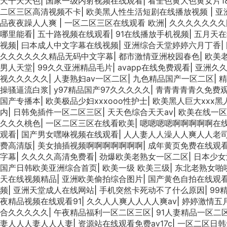
天干天天色
|
国家一级内射视频在线观看
|
看全色黄大色黄女片1
二区三区高清视频不卡
|
欧美黑人性生活短剧在线播放视频
|
亚
品夜夜躁人人爽
|
一区二区三区在线观看 欧洲
|
久久久久久久久
哪里能看
|
五十路视频在线观看
|
91在线播放手机视频
|
五月天在
视频
|
曰本成人中文字幕在线视频
|
亚洲综合天堂婷婷六月丁香
|
久久久久久久精品无码中文字幕
|
都市激情亚洲校园春色
|
欧美
男人天堂
|
99久久亚洲精品毛片
|
avapp在线免费观看
|
亚洲久
视久久久久久
|
人妻熟妇av一区二区
|
九色精品国产一区二区
|
精
操骚逼流白浆
|
y97精品国产97久久久久久
|
青青青青青久免费
国产专播本
|
欧美极品少妇xxxooo性护士
|
欧美黑人巨大xxx黑
内
|
日韩免插件一区二区三区
|
天天色综合天天aⅴ
|
欧美在线一区
久久久桃色
|
一区二区三区在线看欧美
|
嗯嗯嗯嗯啊啊啊啊啊在
观看
|
国产男女嘿咻视频在线观看
|
人人妻人人澡人人爽人人老
费高清版
|
美女抽插视频啊啊啊啊啊啊啊
|
成年黄页免费在线观
字幕
|
久久久久高清免费看
|
劲爆欧美老熟女一区二区
|
日本少女
国产日韩欧美亚洲综合首页
|
欧美一级 欧美三级
|
东北老熟女啪
天在线视频精品
|
亚洲欧美偷拍综合图片
|
国产黄色自拍在线观
频
|
亚洲天堂成人在线网站
|
手机突然卡死动不了什么原因
|
99
夜精品视频在线观看91
|
久久人人爽人人人人爽av
|
婷婷激情五
合久久久久久
|
午夜精品福利一区二区三区
|
91人妻精品一区二
妻人人人妻人人人妻
|
资源站在线观看免费av17c
|
一区二区日韩