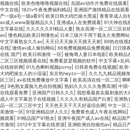
视频在线
|
欧美色噜噜噜视频在线
|
岛国av动作片免费在线观看
|
中文在线
|
182tv午夜免费福利精品
|
亚洲国产激情精品在线观看
产一级a毛一级a看91
|
欧美日韩大鸡巴操大黑逼
|
青青草成人自
av成人www新版精品久久
|
亚洲成a人在免费观看
|
91大神在线
文字幕在线
|
久久久久久91精品人妻
|
熟女高潮一区二区三区在
av
|
懂色精品欧美日韩懂色a
|
日本三级片不用下载永久免费网
中文字幕熟女久久av
|
天天日天天操天天摸天天射
|
99热在线视
在线
|
激情av成人偷拍网站
|
66免费视频精品免费视频
|
日日摸
在线 国产
|
欧美日韩激情 一区
|
被侮辱人妻日本电影
|
欧美精品
二区三区视频观看在线
|
免费看瑟瑟视频的软件
|
中文字幕+乱码
在线收听网
|
91九色蝌蚪视频porny
|
日韩美免费在线视频
|
欧美
大鸡吧操女人的小湿逼
|
东京热heyzo一区
|
久久九九精品视频
区三区
|
av在线免费播放中文字幕
|
欧美高清在线一区二区
|
啊
色
|
9色熟女露脸九色自拍视频
|
熟妇久久久久久免费高潮
|
中国
在线观看免费
|
亚洲国产日韩久久久
|
我想看最真实最刺激的大
成人中文字幕息子在线视频
|
久久久久有精品国产白浆
|
亚洲熟
品一区二区三区中文
|
天天色天天干天天好逼综合网
|
中文一区
美激情一区
|
91亚洲精品伊人久久
|
免费黄色成人午夜在线网站
|
频观看
|
91精品国产91熟女
|
亚洲午夜国产成人av在线
|
精品国
市激情
|
2012中文字幕在线资源
|
亚洲欧洲自拍偷拍av
|
精品日产