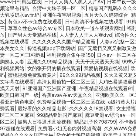
www日韩精品在线
|
日日人人爽人人爽人人片AV
|
日本午夜一级
频这里有精品
|
台湾中文妹子网一区二区
|
精品国产乱码久久久
大乳喷奶水av无码
|
亚洲午夜宅男视频
|
五月天久久婷婷综合
|
精
放
|
黄色av不卡免费在线观看
|
日韩高清不卡视频在线观看
|
91
三
|
草草久性色av综合av专区
|
日本欧美一道在线观看网址
|
福利
放
|
国产男人天堂精品在线
|
人人妻人人干人人爽dvd
|
综合性久
视频在线观看
|
久久久久久久久国产精品波霸
|
人妻av完整一
本美女久久
|
操逼视频app下载网站
|
国产无遮挡又爽又刺激又
妻一区二区三区蜜桃
|
福利视频合集午夜150
|
日本av一区二区
胸熟女人妻
|
亚洲久久99精品视频
|
天天干天天透天天操
|
99热
利视频网站
|
女的张开男的插在线观看
|
我爱搞视频在线视频
|
欧
码
|
蜜桃视频免费观看黄片
|
99久久99精品视频
|
又大又黄又粗
文字幕在线观看
|
高清女厕偷拍一区二区三区
|
大鸡巴暴操骚逼
摸天天射
|
91亚洲国产亚洲国产亚洲
|
午夜精品视频在线观看91
|
欧美日韩国产一级
|
香蕉avav在av天堂久久
|
亚洲欧美久久一区
看亚洲情色电影
|
免费精品视频一区二区三区在线
|
a级特黄大片
费观看
|
最好看的久久精品电影
|
久久久久久18禁观看
|
女主播福
区二区三区麻豆
|
99精品亚洲国产麻豆
|
麻豆亚洲av综合a∨一区
区二区
|
被男人日得逼水直流视频
|
精品乱子伦798799
|
不卡激
97超碰在线观看
|
免费看小姐无套内射视频高潮
|
久久WWW免
精品久久久久久国产水牛
|
欲女被大鸡巴插视频
|
欧美无人区码