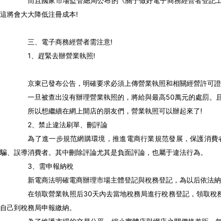
而且國家市場監管總局公布的《關于做好電子商務經營者登記工作
這將會大大降低注冊成本!
三、電子商務經營者需注意!
1、趕緊去辦營業執照!
京東已發布公告，明確要求必須上傳營業執照和相關經營許可證，
一旦被查出沒有辦理營業執照的，將給與最高50萬元的處罰。且
所以想繼續在網上開店的朋友們，營業執照可以辦起來了!
2、禁止違法刷單、刪評論
為了進一步規范網購環境，推進電商行業規范發展，保護消費者
騙、誤導消費者。其中刪除評論尤其是負面評論，也屬于違法行為。
3、需申報納稅
新電商法明確電商辦理市場主體登記與稅務登記，為以后依法納
在領取營業執照后30天內去當地稅務局進行稅務登記，領取稅務
自己到稅務局申報繳納。