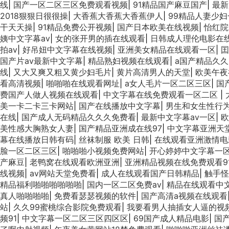
线
|
国产一区二区三区免费观看视频
|
91精品国产麻豆国产
|
最新
2018狠狠日很很操
|
大香蕉大香蕉大香蕉伊人
|
99精品人妻少
干天天操
|
91精品免费公开视频
|
国产日本欧美在线视频
|
怡红院
姨中文字幕av
|
女的张开男的插在线观看
|
日韩成人理伦电影在
拍av
|
好吊妞中文字幕在线视频
|
亚洲美女精品在线观看一区
|
囯
国产片av最新中文字幕
|
精品熟妇视频在线观看
|
a国产精品久久
线
|
又大又爽又粗又黄少妇毛片
|
黄片高清男人的天堂
|
欧美午夜
看高清视频
|
啪啪啪在线观看网址
|
a女人毛片一区二区三区
|
国
费国产人做人视频在线观看
|
中文字幕在线免费观看一区二区
|
美一卡二卡三卡网站
|
国产在线播放中文字幕
|
男生和女生性行为
在线
|
国产成人无码精品久久久免费看
|
最新中文字幕av一区
|
欧
美性感大胸熟女人妻
|
国产精品亚洲成在线97
|
中文字幕亚洲天
幕在线播放日韩有码
|
丝袜制服 欧美 日韩
|
在线观看亚洲激情电
脸一区二区三区
|
啪啪啪小视频免费网站
|
开心婷婷中文字幕一
产麻豆
|
老鸭窝在线观看欧洲亚洲
|
亚洲精品视频在线免费观看9
线视频
|
av网站天堂免费看
|
成人在线观看国产日韩精品
|
触手怪
精品福利啪啪啪啪啪啪
|
国内一区二区免费av
|
精品在线观看中
真人啪啪啪啪
|
免费看瑟瑟视频的软件
|
国产高清a视频在线观看
站
|
久久99蜜桃综合影院免费观看
|
我要看男人抽插女人逼的视
频91
|
中文字幕一区二区三区四区区
|
69国产成人精品电影
|
国