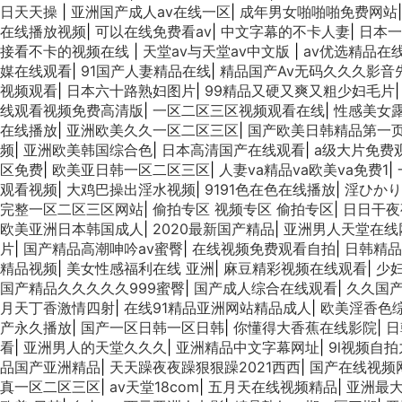
日天天操
|
亚洲国产成人av在线一区
|
成年男女啪啪啪免费网站
在线播放视频
|
可以在线免费看av
|
中文字幕的不卡人妻
|
日本一
接看不卡的视频在线
|
天堂av与天堂av中文版
|
av优选精品在
媒在线观看
|
91国产人妻精品在线
|
精品国产Av无码久久久影音
视频观看
|
日本六十路熟妇图片
|
99精品又硬又爽又粗少妇毛片
线观看视频免费高清版
|
一区二区三区视频观看在线
|
性感美女
在线播放
|
亚洲欧美久久一区二区三区
|
国产欧美日韩精品第一
频
|
亚洲欧美韩国综合色
|
日本高清国产在线观看
|
a级大片免费
区免费
|
欧美亚日韩一区二区三区
|
人妻va精品va欧美va免费1
|
观看视频
|
大鸡巴操出淫水视频
|
9191色在色在线播放
|
淫ひかり
完整一区二区三区网站
|
偷拍专区 视频专区 偷拍专区
|
日日干夜
欧美亚洲日本韩国成人
|
2020最新国产精品
|
亚洲男人天堂在线
片
|
国产精品高潮呻吟av蜜臀
|
在线视频免费观看自拍
|
日韩精品
精品视频
|
美女性感福利在线 亚洲
|
麻豆精彩视频在线观看
|
少
国产精品久久久久久999蜜臀
|
国产成人综合在线观看
|
久久国产
月天丁香激情四射
|
在线91精品亚洲网站精品成人
|
欧美淫香色
产永久播放
|
国产一区日韩一区日韩
|
你懂得大香蕉在线影院
|
日
看
|
亚洲男人的天堂久久久
|
亚洲精品中文字幕网址
|
9l视频自拍
品国产亚洲精品
|
天天躁夜夜躁狠狠躁2021西西
|
国产在线视频
真一区二区三区
|
av天堂18com
|
五月天在线视频精品
|
亚洲最