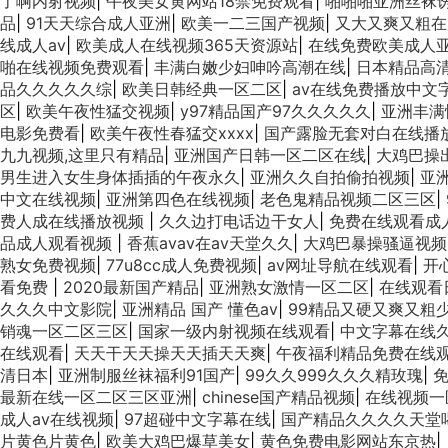
了啊内射视频
|
午夜美女黄网站18禁免费观看
|
啪啪啪亚洲丝袜诱
品
|
91天天综合成人亚洲
|
欧美一二三国产视频
|
又大又爽又粗在
线成人av
|
欧美成人在线视频365天资源站
|
在线免费欧美成人
啪在线视频免费观看
|
丰满白嫩少妇呻吟高潮在线
|
日本精品高
品久久久久久综
|
欧美日韩经典一区二区
|
av在线免费播放中文
区
|
欧美午夜性猛交视频
|
y97精品国产97久久久久久
|
亚洲丰满
电影免费看
|
欧美午夜性春猛交xxxx
|
国产露脸无套对白在线播
九九视频,这里只有精品
|
亚洲国产日韩一区二区在线
|
大鸡巴操
男生进入女生身体插插的午夜永久
|
亚洲久久自拍偷拍视频
|
亚
中文在线视频
|
亚洲第四色在线视频
|
老色鬼精品视频二区三区
|
费人成在线播放视频
|
久久边打电话边干女人
|
免费在线观看成
品成人观看视频
|
香蕉avav在av天堂久久
|
大鸡巴暴操骚逼视频
熟女免费视频
|
77u8cc成人免费视频
|
av网址导航在线观看
|
开
看免费
|
2020最新国产精品
|
亚洲熟女激情一区二区
|
在线观看
久久久中文影院
|
亚洲精品 国产 懂色av
|
99精品又硬又爽又粗
销魂一区二区三区
|
国家一级内射视频在线观看
|
中文字幕在线
在线观看
|
天天干天天操天天插天天爽
|
午夜福利精品免费在线
清日本
|
亚洲制服丝袜福利91国产
|
99久久999久久久精玫瑰
|
最新在线一区二区三区亚洲
|
chinese国产精品视频
|
在线视频一
成人av在线视频
|
97超碰中文字幕在线
|
国产精品久久久久天堂
片黄色片黄色
|
欧美大鸡巴爆草美女
|
黄色免费电影网站东京热
|