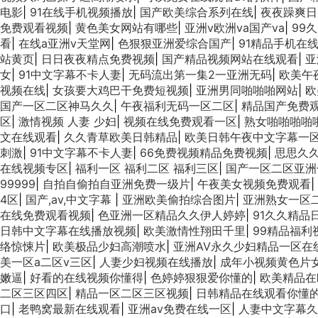
电影
|
91在线手机视频播放
|
国产欧美综合系列在线
|
夜夜躁爽日
免费观看视频
|
黄色美女网站有哪些
|
亚洲v欧洲va国产va
|
99
看
|
在线a亚洲v天堂网
|
色狠狠亚洲爱综合国产
|
91精品手机在
站黄页
|
日日夜夜精点免费视频
|
国产精品视频网站在线观看
|
亚
女
|
91中文字幕不卡人妻
|
无码流出第一集2一亚洲无码
|
欧美午夜
视频在线
|
女孩要大鸡巴干免费短视频
|
亚洲男同啪啪啪网站
|
欧
国产一区二区神马久久
|
午夜福利无码一区二区
|
精品国产免费观
区
|
激情视频 人妻 少妇
|
视频在线免费观看一区
|
熟女啪啪啪啪
文在线观看
|
久久青草欧美日韩精品
|
欧美日韩午夜中文字幕一
刺激
|
91中文字幕不卡人妻
|
66免费视频精品免费视频
|
思思久
在线视频专区
|
福利一区 福利二区 福利三区
|
国产一区二区亚洲
99999
|
自拍自偷拍自亚洲免费一级片
|
午夜美女视频免费观看
|
4区
|
国产,av,中文字幕
|
亚洲欧美偷拍综合图片
|
亚洲熟女一区二
在线免费观看视频
|
色亚洲一区精品久久伊人婷婷
|
91久久精品
日韩中文字幕在线播放视频
|
欧美激情性翔田千里
|
99精品福利
络惊悚片
|
欧美极品少妇高潮喷水
|
亚洲AV永久少妇精品一区在
美一区a二区v三区
|
人妻少妇视频在线播放
|
成年小视频黄色片
嫩逼
|
好看的在线视频你懂得
|
色婷婷狠狠爱你懂的
|
欧美精品在
二区三区四区
|
精品一区二区三区视频
|
日韩精品在线观看你懂
口
|
老鸭窝最新在线观看
|
亚洲av免费在线一区
|
人妻中文字幕久