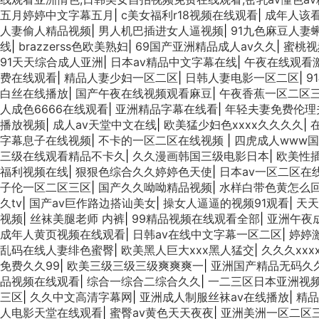
五月婷婷中文字幕五月
|
c美女福利r18视频在线观看
|
成年人该
人妻偷人精品视频
|
男人机巴插进女人逼视频
|
91九色麻豆人妻
线
|
brazzerss色欧美熟妇
|
69国产亚洲精品成人av久久
|
蜜桃视
91天天综合成人亚洲
|
日本aⅴ精品中文字幕在线
|
午夜在线观看
费在线观看
|
精品人妻少妇一区二区
|
日韩人妻电影一区二区
|
9
白丝在线播放
|
国产午夜在线视频观看麻豆
|
午夜香蕉一区二区
人成色6666在线观看
|
亚洲精品字幕在线看
|
年轻夫妻免费伦理
播放视频
|
成人av天堂中文在线
|
欧美猛少妇色xxxx久久久久
|
字幕息子在线视频
|
不卡的一区二区在线视频
|
四虎成人www
三级在线观看精品不卡久
|
久久漫画韩国三级电影日本
|
欧美性
福利视频在线
|
狠狠色综合久久婷婷色天使
|
日本av一区二区在
子伦一区二区三区
|
国产久久呦呦精品视频
|
水样白带色黄怎么
久tv
|
国产av巨作路边搭讪美女
|
操女人逼逼的视频91观看
|
天天
视频
|
丝袜美腿老师 内裤
|
99精品视频在线观看全部
|
亚洲午夜
成年人黄页视频在线观看
|
日韩av在线中文字幕一区二区
|
婷婷
乱码在线人妻绯色蜜臀
|
欧美黑人巨大xxx黑人猛交
|
久久久xxx
免费久久99
|
欧美三级三级三级爽爽爽一
|
亚洲国产精品无码久久
品视频在线观看
|
综合一综合二综合久久
|
一二三区日本亚洲视
三区
|
久久中文高清字幕网
|
亚洲成人制服丝袜av在线播放
|
精品
人电影天堂在线观看
|
蜜臀av黄色天天夜夜
|
亚洲美洲一区二区