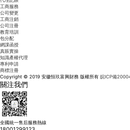
代理記賬
工商服務
公司變更
工商注銷
公司注冊
教育培訓
包分配
網課函授
真賬實操
知識產權代理
專利申請
商標注冊
Copyright © 2019 安徽恒玖富興財務 版權所有
皖ICP備2000
關注我們
全國統一售后服務熱線
18001299123