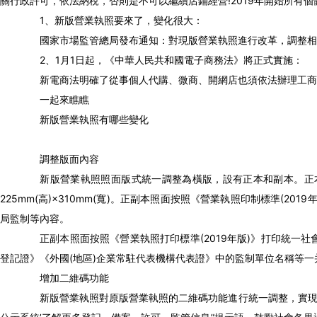
關行政許可，依法納稅，否則是不可以繼續店鋪經營!2019年開始所
1、新版營業執照要來了，變化很大：
國家市場監管總局發布通知：對現版營業執照進行改革，調整相關
2、1月1日起，《中華人民共和國電子商務法》將正式實施：
新電商法明確了從事個人代購、微商、開網店也須依法辦理工商登
一起來瞧瞧
新版營業執照有哪些變化
調整版面內容
新版營業執照照面版式統一調整為橫版，設有正本和副本。正本尺寸為: 
225mm(高)×310mm(寬)。正副本照面按照《營業執照印制標準(
局監制等內容。
正副本照面按照《營業執照打印標準(2019年版)》打印統一社
登記證》《外國(地區)企業常駐代表機構代表證》中的監制單位名稱等一
增加二維碼功能
新版營業執照對原版營業執照的二維碼功能進行統一調整，實現二