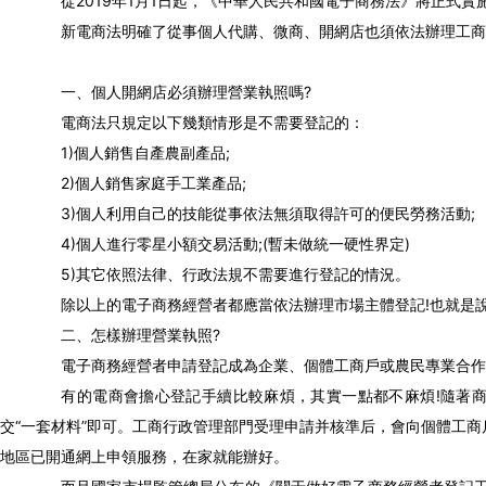
從2019年1月1日起，《中華人民共和國電子商務法》將正式實
新電商法明確了從事個人代購、微商、開網店也須依法辦理工商登
一、個人開網店必須辦理營業執照嗎?
電商法只規定以下幾類情形是不需要登記的：
1)個人銷售自產農副產品;
2)個人銷售家庭手工業產品;
3)個人利用自己的技能從事依法無須取得許可的便民勞務活動;
4)個人進行零星小額交易活動;(暫未做統一硬性界定)
5)其它依照法律、行政法規不需要進行登記的情況。
除以上的電子商務經營者都應當依法辦理市場主體登記!也就是說
二、怎樣辦理營業執照?
電子商務經營者申請登記成為企業、個體工商戶或農民專業合作社
有的電商會擔心登記手續比較麻煩，其實一點都不麻煩!隨著商事制
交“一套材料”即可。工商行政管理部門受理申請并核準后，會向個體工
地區已開通網上申領服務，在家就能辦好。