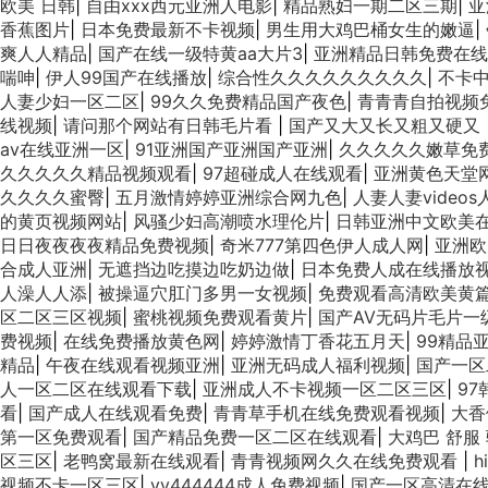
欧美 日韩
|
自由xxx西元亚洲人电影
|
精品熟妇一期二区三期
|
亚
香蕉图片
|
日本免费最新不卡视频
|
男生用大鸡巴桶女生的嫩逼
|
爽人人精品
|
国产在线一级特黄aa大片3
|
亚洲精品日韩免费在线
喘呻
|
伊人99国产在线播放
|
综合性久久久久久久久久久
|
不卡
人妻少妇一区二区
|
99久久免费精品国产夜色
|
青青青自拍视频
线视频
|
请问那个网站有日韩毛片看
|
国产又大又长又粗又硬又
av在线亚洲一区
|
91亚洲国产亚洲国产亚洲
|
久久久久久嫩草免
久久久久久精品视频观看
|
97超碰成人在线观看
|
亚洲黄色天堂网
久久久久蜜臀
|
五月激情婷婷亚洲综合网九色
|
人妻人妻videos
的黄页视频网站
|
风骚少妇高潮喷水理伦片
|
日韩亚洲中文欧美
日日夜夜夜夜精品免费视频
|
奇米777第四色伊人成人网
|
亚洲欧美
合成人亚洲
|
无遮挡边吃摸边吃奶边做
|
日本免费人成在线播放
人澡人人添
|
被操逼穴肛门多男一女视频
|
免费观看高清欧美黄
区二区三区视频
|
蜜桃视频免费观看黄片
|
国产AⅤ无码片毛片一
费视频
|
在线免费播放黄色网
|
婷婷激情丁香花五月天
|
99精品
精品
|
午夜在线观看视频亚洲
|
亚洲无码成人福利视频
|
国产一区
人一区二区在线观看下载
|
亚洲成人不卡视频一区二区三区
|
9
看
|
国产成人在线观看免费
|
青青草手机在线免费观看视频
|
大香
第一区免费观看
|
国产精品免费一区二区在线观看
|
大鸡巴 舒服 
区三区
|
老鸭窝最新在线观看
|
青青视频网久久在线免费观看
|
h
视频不卡一区三区
|
yy444444成人免费视频
|
国产一区高清在