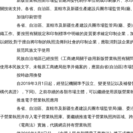
新版營業執照由市場監管總局委托制作單位制成印刷膠片、水印紙
關技術支持。各省、自治區、直轄市及新疆生產建設兵團市場監管局(廳
加強印刷管理
各省、自治區、直轄市及新疆生產建設兵團市場監管局(廳、委)統
織工作。要按照有關規定和印制標準中明確的資質要求確定印制企業，
以銷毀;對于擅自將印制的執照流傳到社會的印制企業，應取消對該企業
規范民族文字使用
民族自治地區已經按照《工商總局關于啟用新版營業執照有關問題的
使用本民族文字。未報原工商總局批準并備案的，應當由省(自治區)市
按時啟用換發
自2019年3月1日起，經登記機關準予設立、變更登記以及補發營
構代表證》，下同)。之前存續的各類市場主體，可以繼續使用原版營業
推進電子營業執照應用
各省、自治區、直轄市及新疆生產建設兵團市場監管局(廳、委)
子營業執照并存入電子營業執照庫。要繼續推進電子營業執照跨區域、跨
《電商法》實施，代購網店持有營業執照