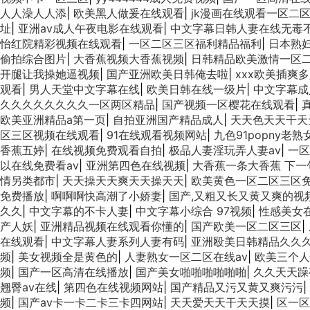
人人澡人人添
|
欧美黑人做爰在线观看
|
jk漫画在线观看一区二
址
|
亚洲av成人午夜电影在线观看
|
中文字幕日韩人妻在线无毒
怡红院精彩视频在线观看
|
一区二区三区福利精品福利
|
日本熟妇
偷拍综合图片
|
大香蕉视频大香蕉视频
|
日韩精品欧美激情一区
开腿让我操她逼视频
|
国产亚洲欧美日韩俺去啦
|
xxx欧美插爽
观看
|
男人天堂中文字幕在线
|
欧美日韩在线一级片
|
中文字幕成
久久久久久久久久一区两区精品
|
国产视频一区樱花在线观看
|
欧美亚洲精品a第一页
|
自拍亚洲国产精品成人
|
天天色天天干天
区三区视频在线观看
|
91在线观看视频网站
|
九色91popny老
香蕉五婷
|
在线视频免费观看自拍
|
极品人妻淫玩弄人妻av
|
一区
以在线免费看av
|
亚洲第四色在线视频
|
大香蕉一条大香蕉 下一
情另类都市
|
天天操天天爽天天操天天
|
欧美黄色一区二区三区
免费播放
|
啊啊啊快高潮了小娇妻
|
国产,又粗又长又黄又爽的视
久久
|
中文字幕的不卡人妻
|
中文字幕小综合 97视频
|
性感美女
产人妖
|
亚洲精品视频在线观看你懂的
|
国产欧美一区二区三区
|
在线观看
|
中文字幕人妻系列人妻有码
|
亚洲殴美日韩精品久久
频
|
美女视频全是黄色的
|
人妻熟女一区二区在线aⅴ
|
欧美三个人
频
|
国产一区高清在线播放
|
国产美女啪啪啪啪啪啪
|
久久天天躁
翘臀av在线
|
第四色在线视频网站
|
国产精品又污又黄又爽污污
|
频
|
国产av卡一卡二卡三卡四网站
|
天天爱天天干天天摸
|
区一区