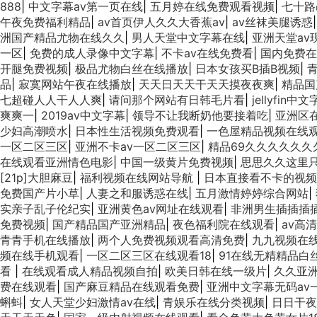
888
|
中文字幕av第一页在线
|
五月婷在线免费观看视频
|
七十路
午夜免费福利精品
|
av首页伊人久久大香蕉av
|
av丝袜美腿诱惑
洲国产精品尤物在线久久
|
男人天堂中文字幕在线
|
亚洲天堂av
一区
|
免费的成人录像中文字幕
|
不卡av在线免费看
|
国内免费在
开腿免费视频
|
极品尤物白丝在线播放
|
日本女孩买B插B视频
|
品
|
寂寞网站午夜在线播放
|
天天日天天干天天摸夜夜爽
|
精品国
七超碰人人干人人爽
|
请问那个网站有日韩毛片看
|
jellyfin
爽爽一
|
2019av中文字幕
|
领导不让我断奶他要接着吃
|
亚洲区在
少妇高潮喷水
|
日本性生活视频免费观看
|
一色屋精品视频在线
一区二区三区
|
亚洲不卡av一区二区三区
|
精品69久久久久久久
在线观看亚洲情色电影
|
中国一级黄片免费视频
|
思思久久这里
[21p]大胆麻豆
|
福利视频在线网站导航
|
日本直接看不卡的视
免费国产片小草
|
人妻之和服诱惑在线
|
五月激情婷婷综合网站
|
实亲子乱子伦纪实
|
亚洲黄色av网址在线观看
|
非洲男生插插插插
免费视频
|
国产精品国产亚洲精品
|
夜色福利院在线观看
|
av高
青青手机在线播放
|
两个人免费视频观看高清免费
|
九九视频在线
频在线手机观看
|
一区二区三区在线观看18
|
91在线无精精品白
看
|
在线观看成人精品视频自拍
|
欧美日韩在线一级片
|
久久亚洲
费在线观看
|
国产麻豆精品在线观看免费
|
亚洲中文字幕无码av
蝌蚪
|
女人天堂少妇激情av在线
|
青娱乐在线分类视频
|
日日干夜