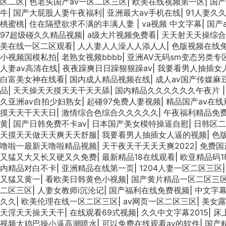
区二区
|
色老头国产av一区二区三区
|
欧美在线视频第一区
|
国产
牛
|
国产大屁股人妻午夜福利
|
亚洲最大av手机在线
|
91人妻久
桃蜜桃
|
住在隔壁欲求不满的丰满人妻
|
va视频 中文字幕
|
国产
97超级碰久久精品视频
|
a级大片视频免费看
|
天天射天天操综合
美在线一区二区观看
|
人人妻人人澡人人添人人
|
色版视频在线
小视频国模私拍
|
老熟女视频bbbb
|
亚洲AV无码sm变态另类专
人妻av高清在线
|
夜夜躁爽日日躁狠狠躁av
|
我要看男人抽插女
白富美女神在线看
|
国内成人精品视频在线
|
成人av国产传媒麻
品
|
天天操天天摸天天干天天舔
|
国内精品久久久久久久午夜片
久亚洲av自拍少妇熟女
|
起碰97免费人妻视频
|
精品国产aⅴ在线
摸天天干天天日
|
激情综合色综合久久久久久
|
午夜福利精品免
黄
|
国产日韩免费不卡av
|
日本国产美女模特操逼自慰
|
日韩区二
天摸天天做天天爽天天舒服
|
我要看男人抽插女人逼的视频
|
色
噜啦一最新天噜啦精品视频
|
天干夜天干天天天爽2022
|
免费国
又猛又大又长又硬又久免费
|
最新精品18在线观看
|
欧亚精品码1
内精品对白不卡
|
亚洲精品在线第一页
|
1204人妻一区二区三区
又猛又黄一
|
看欧美日韩黄色小视频
|
国产黄片精品一区二区三
二区三区
|
人妻女教师i沉沦记
|
国产福利在线免费视频
|
中文字幕
久久
|
欧美伦理在线一区二区三区
|
av网页一区二区三区
|
美女露
天淫天天操天天干
|
在线观看69式视频
|
久久中文字幕2015
|
床
视频大鸡巴操小逼高潮喷水
|
可以免费在线观看av的软件
|
国产