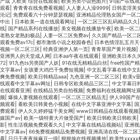
产成 人欧美 综合在线观看
|
欧美另类小说色图片
|
91国产在线
观看
|
青青青在线免费看视频
|
人人妻人人澡9999
|
日韩卖淫美
沦记
|
免费观看六十分钟瑟瑟视频
|
亚洲精品伦理熟女国产一区
中出
|
日本欧美一道在线观看网址
|
一区二区三区乱码精品久久
线
|
国产精品系列在线播放
|
美女视频在线播放午夜
|
欧美一区二
老熟女老熟妇极品
|
人妻一区二区免费av
|
久久国产精品一区二
观看免费av17c
|
都市激情小说之校园春色
|
日本色情淫乱五月天
视频一区二区三区
|
经典亚洲伊人第一页
|
青青草国产黄片视频
|
亚洲男人的天堂成人网
|
日本aa午夜在线观看
|
亚洲欧美日本久
72
|
91九色ts另类国产人妖
|
91在线无精精品白丝
|
free性国产
文字幕av
|
女孩要大鸡巴干免费短视频
|
中文乱看字幕在线中文
爽免费视频
|
欧美日韩精品aaa
|
九色亚洲一区二区三区
|
欧美v
线观看中文字幕av网址
|
日韩专区欧美精品三区二
|
中文字幕日
在线观看亚洲
|
在线精品另类自拍视频
|
免费福利在线视频网址
频
|
爆操人妻视频在线观看
|
一区二区三区精品无
|
伊人99国产
频观看
|
看欧美日韩黄色小视频
|
在线中文字幕亚洲中文字幕
|
国
费观看
|
伊人久久婷婷猛干美女网
|
www日韩精品在线观看视频
媒国产av
|
欧美一级特黄大片做受国产
|
欧美日韩欧美日韩欧美
|
影
|
性生活视频免费观看久久
|
中文字幕在线精品视频站
|
亚洲视
中文字幕av
|
66免费视频精品免费视频
|
亚洲高清在线一区二区
看
|
日日干夜夜操麻豆一级
|
狠狠操在线视频播放
|
欧美性xxxx