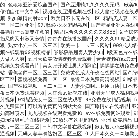
的
|
色狠狠亚洲爱综合国产
|
囯产亚洲精久久久久久无码
|
欧美1
偷拍自拍中文字幕
|
视频在线亚洲视频在线
|
成人偷拍视频在线
频
|
熟妇激情内射com
|
欧美日不卡无在线一区
|
精品无人妻一区
产一区二区亚洲
|
97超级碰久久精品视频
|
国产精品亚洲人在线
毒操有什么需要注意的
|
精品综合久久久久久久8888
|
女子裸
挡又爽又刺激又激情
|
青青青在线播放国产
|
久久久久99精品成
狠
|
熟女小穴一区二区三区
|
欧美一卡二卡三卡网站
|
999成人
频在线观看99视频精品
|
啪啪极品翘臀人妻少妇
|
1级黄色片在
人做人人爽
|
五月天欧美激情视频免费观看
|
青青视频在线最新
视频免费观看黄片
|
美女张开腿让男人桶到底
|
操操操在线免费
站
|
香蕉老师一区二区三区
|
免费黄色成人午夜在线网站
|
国产绿
区三区
|
蜜桃视频免费一区二区
|
最近日本免费高清视频
|
91精
线
|
国产在线视频一区二区三区
|
人妻少妇啊灬啊用力快
|
日本老
夜日本免费观看视频
|
大香蕉av影视在线
|
亚洲无码成人福利视
射视频
|
91精品美女一区二区在线观看
|
99免费在线精品视频
|
f
久免费国产
|
可以看的黄页的网站大全
|
国产剧情v 在线精品
|
亚
妇高潮喷水
|
九九视频在线观看免费10
|
av在线免费网站观看
|
9
妇玩猛男毛片在线视频
|
99热只有这里是精品
|
亚洲 欧美精品 
级片一区二区三区
|
曰韩中文字幕在线视频
|
欲女被大鸡巴插视
逼视频
|
无码人妻丰满熟妇区二区三区
|
伊人日本久久一本加勒