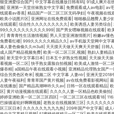
狠亚洲爱综合国产
|
中文字幕在线播放日韩有码
|
91成人爽片在
频
|
亚洲第一天堂丝袜熟女中文字幕
|
免费观看成人av电影
|
av
线观看av香蕉
|
精品国产一区二区三区无码孕妇
|
午夜视频在线观
欧美小说图片区
|
亚洲网址在线免费观看
|
啪啪极品翘臀人妻少
在线观看
|
综合性久久久久久久久久久
|
欧美诱惑人妻另类综合
|
99久久久久久久久久久久999
|
国产男女嘿咻视频在线观看
|
欧
片
|
青青青性生活激情视频
|
男人天堂亚洲激情图片
|
粉嫩av懂色
免费看红楼
|
999久久久久久精品久久
|
av手机版天堂网中文字
幕人妻色偷偷久久m3u8
|
天天摸天天做天天爽天天舒服
|
日韩人
成人国产精品视频免费
|
欧美一区二区三区,视频
|
熟妇人妻精品
操
|
射天堂中文字幕日本
|
日本五十岁熟女性视频
|
天天操天天操
看视频一区二区
|
快手熟女露脸自拍视频
|
欧美成人激情一区二
爆吞精
|
a国精品午夜在线观看小视频
|
亚洲精品伦理熟女国产一
综合另类色区奇米
|
视频二区 中文字幕 人妻ntr
|
亚洲天堂201
人妻午夜福利
|
青青草国产黄片视频
|
av在线免费看影视网站
|
最
在线播放
|
国产精品高潮呻吟久久av
|
日韩一区在线观看精品
|
欧
区
|
黄片动漫视频在线观看
|
久久久久人妻一区精品色欧美偷拍
|
婷婷亚洲欧美一区二区三区四区
|
一区二区三区在线观看18
|
1
巴操骚逼轮奸啊啊视频
|
老熟女在线视频第三区
|
久久久久久久
区三区日本
|
久久久久久九九九九热
|
209年国产中文字幕
|
成人
热中文字幕精品视频
|
51蜜桃传媒精品一区二区
|
欧美在线观看