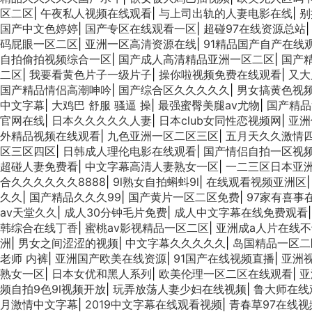
区二区
|
午夜私人视频在线观看
|
与上司出轨的人妻电影在线
|
别
国产中文色婷婷
|
国产专区在线观看一区
|
超碰97在线资源总站
码屁眼一区二区
|
亚洲一区高清资源在线
|
91精品国产自产在线观
自拍偷拍视频综合一区
|
国产成人高清精品亚洲一区二区
|
国产
二区
|
我要看黄色片子一级片子
|
操你啦视频免费在线观看
|
又大
国产精品情侣高潮呻吟
|
国产综合区久久久久久
|
男女搞黄色视
中文字幕
|
大鸡巴 舒服 骚逼 操
|
最强蜜臀美腿av尤物
|
国产精品
官网在线
|
日本久久久久久人妻
|
日本club女同性恋视频网
|
亚洲
外精品视频在线观看
|
九色亚洲一区二区三区
|
五月天久久激情
区三区四区
|
日韩成人理伦电影在线观看
|
国产情侣自拍一区视
超碰人妻免费看
|
中文字幕高清人妻熟女一区
|
一二三区日本亚
合久久久久久久8888
|
9l熟女自拍蝌蚪9l
|
在线观看视频亚洲区
久久
|
国产精品久久久99
|
国产黄片一区二区免费
|
97家有喜事
av天堂久久
|
成人30分钟毛片免费
|
成人中文字幕在线免费观看
韩综合在线丁香
|
蜜桃av影视精品一区二区
|
亚洲成a人片在线
洲
|
男女之间涩涩的视频
|
中文字幕久久久久久
|
岛国精品一区二
老师 内裤
|
亚洲国产欧美在线资源
|
91国产在线视频直播
|
亚洲
熟女一区
|
日本女优和黑人系列
|
欧美伦理一区二区在线观看
|
亚
频自拍9色9l视频开放
|
玩弄放荡人妻少妇在线视频
|
鲁大师在线
月激情中文字幕
|
2019中文字幕在线观看视频
|
青春草97在线视