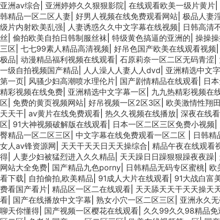
亚洲av综合
|
亚洲婷婷久久狠狠影院
|
在线观看欧美一级片黄片
|
韩精品一区二区人妻
|
好男人视频在线免费观看网站
|
极品人妻淫
级片内射欧美乱强
|
人妻诱惑久久中文字幕在线视频
|
日韩高清
丝
|
偷拍欧美自拍日韩制服丝袜
|
特级黄色搞逼的亚洲的
|
操操操
三区
|
七七99素人精品高清视频
|
好吊色国产欧美在线观看视频
极品
|
动漫精品福利视频在线观看
|
石原莉奈一区二区无码青涩
|
一级自拍视频国产精品
|
人人澡人人妻人人dvd
|
亚洲精选中文
第一页
|
风骚少妇高潮喷水理伦片
|
国产剧情精品在线观看
|
日本
精彩视频在线免费
|
亚洲精选中文字幕一区
|
九九热精彩视频在
区
|
免费的黄页视频网站
|
好吊视频一区2区3区
|
欧美激情性翔
天天干
|
av黄片在线免费观看
|
热久久视频在线播放
|
深夜在线看
区
|
91大神视频破解版在线观看
|
日本一区二区三区免费小视频
|
臀精品一区二区三区
|
中文字幕在线免费观看一区二区
|
日韩精
女人av锋资源网
|
天天干天天日天天操综合
|
精品午夜在线观看
得
|
人妻少妇被猛烈进入久久精品
|
天天躁日日躁狠狠躁夜夜躁
|
网站大全免费
|
国产精品九色porny
|
日韩精品无码专区蜜桃
|
欧
看下载
|
自拍偷拍,欧美精品
|
91成人大片在线观看
|
91大战白富
费看国产看片
|
精品区一区二在线观看
|
天天舔天天干天天操天
看
|
国产在线播放中文字幕
|
熟女小穴一区二区三区
|
亚洲永久无
聊天你懂得
|
国产视频一区樱花在线观看
|
久久99久久98精品